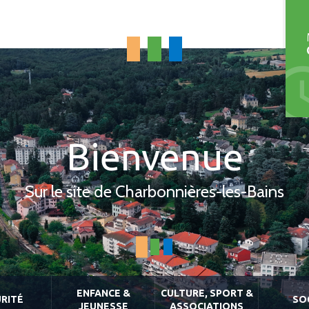
Bienvenue
Sur le site de Charbonnières-les-Bains
ENFANCE &
CULTURE, SPORT &
RITÉ
SO
JEUNESSE
ASSOCIATIONS