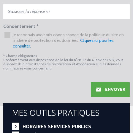
Consentement
*
Je reconnais avoir pris connaissance de la politique du site en
matière de protection des données.
Cliquez ici pour les
consulter.
* Champ obligatoires
Conformément aux dispositions de la loi du n°78-17 du 6 janvier 1978, vous
disposez d'un droit d'accès de rectification et d'opposition sur les données
nominatives vous concernant.
ENVOYER
MES OUTILS PRATIQUES
HORAIRES SERVICES PUBLICS