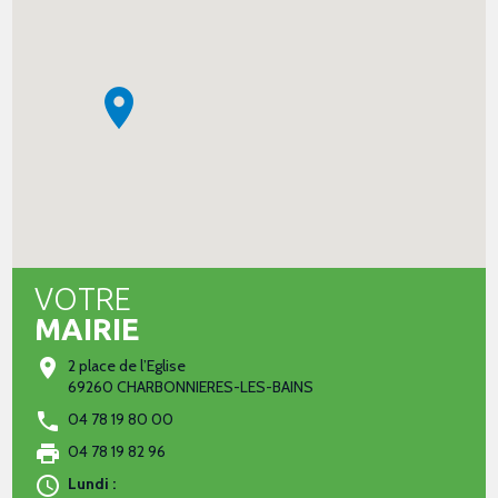
VOTRE
MAIRIE
2 place de l’Eglise
69260 CHARBONNIERES-LES-BAINS
04 78 19 80 00
04 78 19 82 96
Lundi :