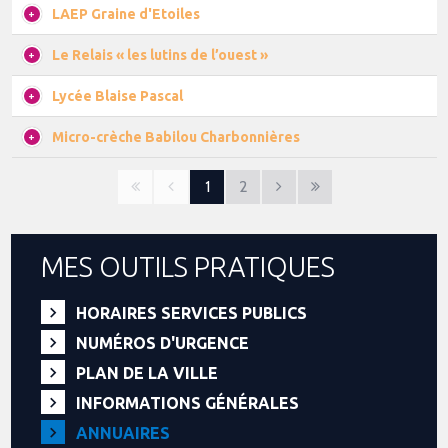
LAEP Graine d'Etoiles
Le Relais « les lutins de l’ouest »
Lycée Blaise Pascal
Micro-crèche Babilou Charbonnières
1
2
MES OUTILS PRATIQUES
HORAIRES SERVICES PUBLICS
NUMÉROS D'URGENCE
PLAN DE LA VILLE
INFORMATIONS GÉNÉRALES
ANNUAIRES