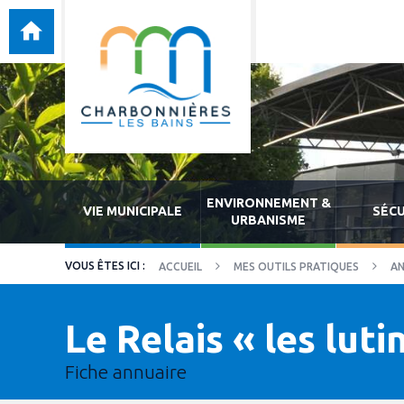
ENVIRONNEMENT &
VIE MUNICIPALE
SÉCU
URBANISME
ACCUEIL
MES OUTILS PRATIQUES
AN
Le Relais « les luti
Fiche annuaire