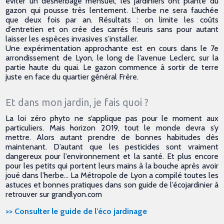
éviter un désherbage mensuel, les jardiniers ont planté du
gazon qui pousse très lentement. L’herbe ne sera fauchée
que deux fois par an. Résultats : on limite les coûts
d’entretien et on crée des carrés fleuris sans pour autant
laisser les espèces invasives s’installer.
Une expérimentation approchante est en cours dans le 7e
arrondissement de Lyon, le long de l’avenue Leclerc, sur la
partie haute du quai. Le gazon commence à sortir de terre
juste en face du quartier général Frère.
Et dans mon jardin, je fais quoi ?
La loi zéro phyto ne s‘applique pas pour le moment aux
particuliers. Mais horizon 2019, tout le monde devra s’y
mettre. Alors autant prendre de bonnes habitudes dès
maintenant. D’autant que les pesticides sont vraiment
dangereux pour l’environnement et la santé. Et plus encore
pour les petits qui portent leurs mains à la bouche après avoir
joué dans l’herbe… La Métropole de Lyon a compilé toutes les
astuces et bonnes pratiques dans son guide de l’écojardinier à
retrouver sur grandlyon.com
>> Consulter le guide de l’éco jardinage