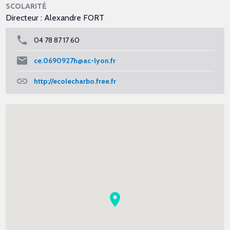
SCOLARITÉ
Directeur : Alexandre FORT
04 78 87 17 60
ce.0690927h@ac-lyon.fr
http://ecolecharbo.free.fr