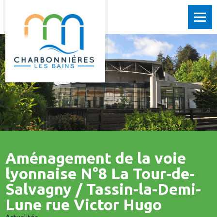
Aménagement de la voie
lyonnaise N°8 La Tour-de-
Salvagny / Tassin-la-Demi-
Lune rue Victor Hugo