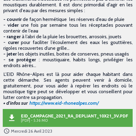
moustiques durablement. Il est donc primordial d'agir en les
privant d'eau par des mesures simples :
- couvrir
de façon hermétique les réserves d’eau de pluie
-
vider
une fois par semaine tous les réceptacles pouvant
contenir de l’ea
u
- ranger
à l’abri de la pluie les brouettes, arrosoirs, jouets
-
curer
pour faciliter l’écoulement des eaux les gouttières,
rigoles recouvertes d’une grille…
- jeter
les objets inutiles, boites de conserves, pneus usagés
-
se protéger
:
moustiquaire, habits longs, privilégier les
endroits aérés…
L'EID Rhône-Alpes est là pour aider chaque habitant dans
cette démarche. Ses agents peuvent venir à domicile,
gratuitement, pour vous aider à repérer les endroits où le
moustique tigre peut se développer et vous conseillent pour
lutter contre sa propagation.
+ d'infos sur
https://www.eid-rhonealpes.com/
EID_CAMPAGNE_2021_RA_DEPLIANT_10X21_3V.PDF
[PDF] - 5.36 MO
Mercredi 26 Avril 2023