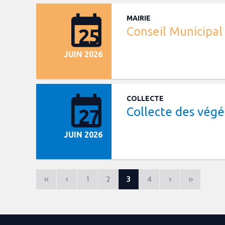
MAIRIE
Conseil Municipal
25
JUIN 2026
COLLECTE
Collecte des vég
27
JUIN 2026
«
‹
1
2
3
4
›
»