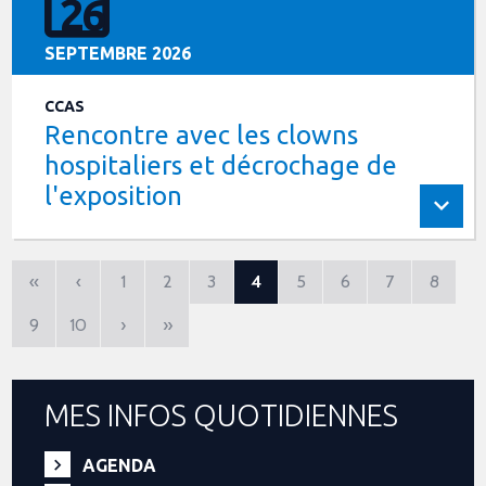
26
SEPTEMBRE 2026
CCAS
Rencontre avec les clowns
hospitaliers et décrochage de
l'exposition
«
‹
1
2
3
4
5
6
7
8
9
10
›
»
MES INFOS QUOTIDIENNES
AGENDA