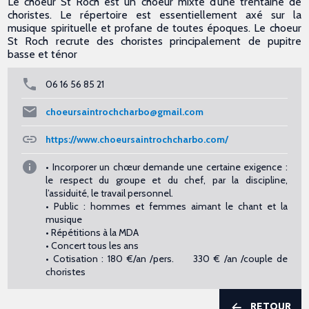
Le choeur St Roch est un choeur mixte d’une trentaine de
choristes. Le répertoire est essentiellement axé sur la
musique spirituelle et profane de toutes époques. Le choeur
St Roch recrute des choristes principalement de pupitre
basse et ténor
06 16 56 85 21
choeursaintrochcharbo@gmail.com
https://www.choeursaintrochcharbo.com/
• Incorporer un chœur demande une certaine exigence :
le respect du groupe et du chef, par la discipline,
l’assiduité, le travail personnel.
• Public : hommes et femmes aimant le chant et la
musique
• Répétitions à la MDA
• Concert tous les ans
• Cotisation : 180 €/an /pers. 330 € /an /couple de
choristes
RETOUR