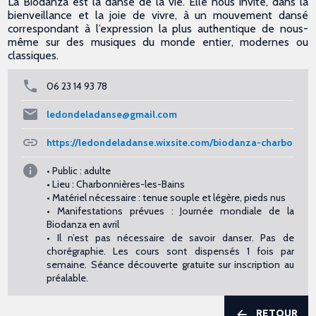
La Biodanza est la danse de la vie. Elle nous invite, dans la
bienveillance et la joie de vivre, à un mouvement dansé
correspondant à l’expression la plus authentique de nous-
même sur des musiques du monde entier, modernes ou
classiques.
06 23 14 93 78
ledondeladanse@gmail.com
https://ledondeladanse.wixsite.com/biodanza-charbo
• Public : adulte
• Lieu : Charbonnières-les-Bains
• Matériel nécessaire : tenue souple et légère, pieds nus
• Manifestations prévues : Journée mondiale de la
Biodanza en avril
• Il n’est pas nécessaire de savoir danser. Pas de
chorégraphie. Les cours sont dispensés 1 fois par
semaine. Séance découverte gratuite sur inscription au
préalable.
RETOUR