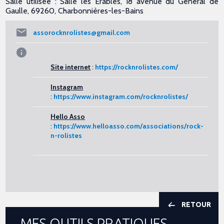
Salle utilisée : Salle les Erables, 18 avenue du Général de
Gaulle, 69260, Charbonnières-les-Bains
assorocknrolistes@gmail.com
Site internet
:
https://rocknrolistes.com/
Instagram
:
https://www.instagram.com/rocknrolistes/
Hello Asso
:
https://www.helloasso.com/associations/rock-
n-rolistes
RETOUR
MES OUTILS PRATIQUES