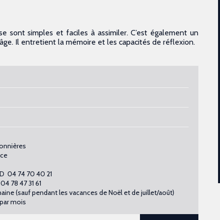
e sont simples et faciles à assimiler. C’est également un
 âge. Il entretient la mémoire et les capacités de réflexion.
bonnières
nce
AND 04 74 70 40 21
04 78 47 31 61
aine (sauf pendant les vacances de Noël et de juillet/août)
 par mois