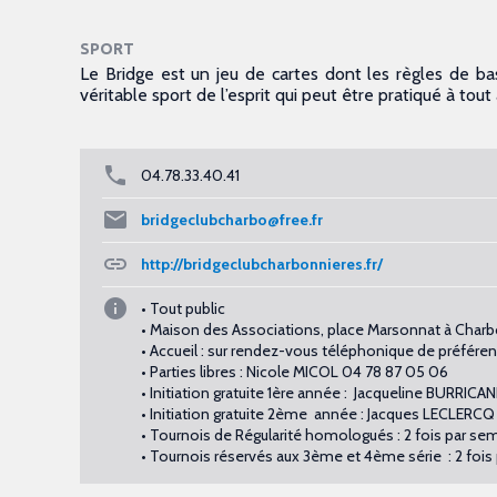
SPORT
Le Bridge est un jeu de cartes dont les règles de bas
véritable sport de l’esprit qui peut être pratiqué à tout
04.78.33.40.41
bridgeclubcharbo@free.fr
http://bridgeclubcharbonnieres.fr/
• Tout public
• Maison des Associations, place Marsonnat à Char
• Accueil : sur rendez-vous téléphonique de préfére
• Parties libres : Nicole MICOL 04 78 87 05 06
• Initiation gratuite 1ère année : Jacqueline BURRIC
• Initiation gratuite 2ème année : Jacques LECLERCQ 
• Tournois de Régularité homologués : 2 fois par sem
• Tournois réservés aux 3ème et 4ème série : 2 fois