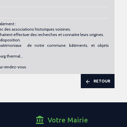
galement :
ec des associations historiques voisines.
aitent effectuer des recherches et connaitre leurs origines.
a disposition.
t patrimoniaux de notre commune: bâtiments, et objets
bourg thermal…
ur rendez-vous.
RETOUR
Votre Mairie