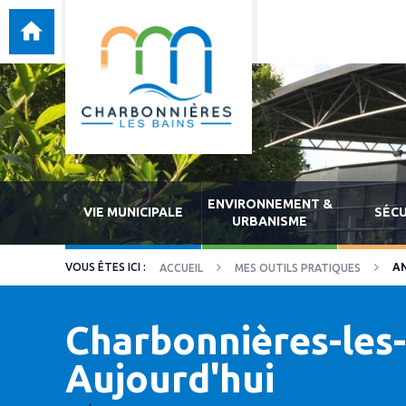
ENVIRONNEMENT &
VIE MUNICIPALE
SÉCU
URBANISME
A
ACCUEIL
MES OUTILS PRATIQUES
Charbonnières-les-
Aujourd'hui