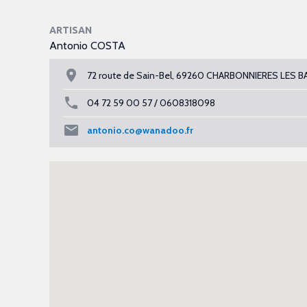
ARTISAN
Antonio COSTA
72 route de Sain-Bel, 69260 CHARBONNIERES LES B
04 72 59 00 57 / 0608318098
antonio.co@wanadoo.fr