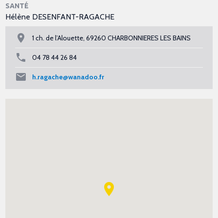
SANTÉ
Hélène DESENFANT-RAGACHE
1 ch. de l’Alouette, 69260 CHARBONNIERES LES BAINS
04 78 44 26 84
h.ragache@wanadoo.fr