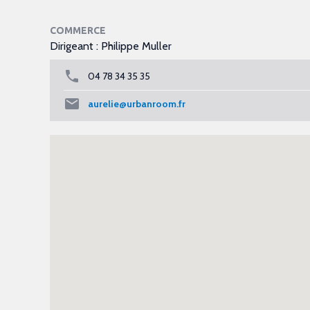
COMMERCE
Dirigeant : Philippe Muller
04 78 34 35 35
aurelie@urbanroom.fr