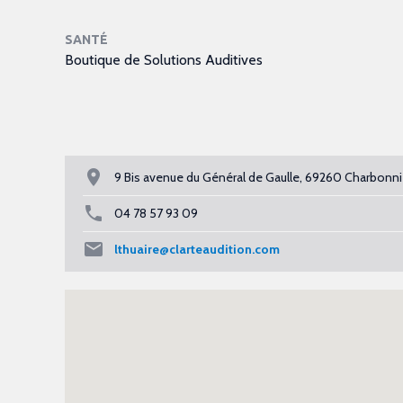
SANTÉ
Boutique de Solutions Auditives
9 Bis avenue du Général de Gaulle, 69260 Charbonn
04 78 57 93 09
lthuaire@clarteaudition.com