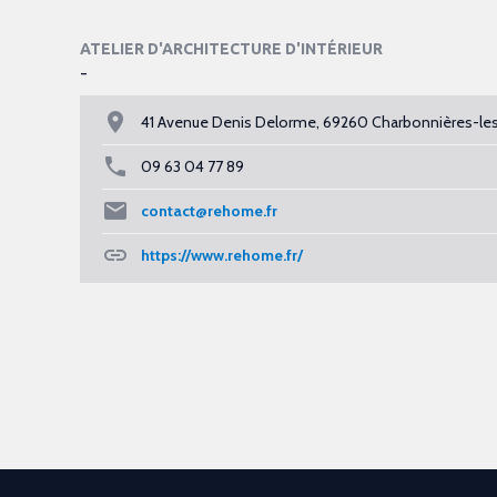
ATELIER D'ARCHITECTURE D'INTÉRIEUR
-
41 Avenue Denis Delorme, 69260 Charbonnières-le
09 63 04 77 89
contact@rehome.fr
https://www.rehome.fr/