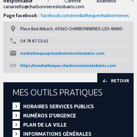
Responsable :
Corinne Arianiello -
carianiello@charbonniereslesbains.com
Page facebook :
facebook.com/mediathequecharbonnieres
Place Bad Abbach, 69260 CHARBONNIERES-LES-BAINS
04 78 87 02 62
mediatheque@charbonniereslesbains.com
https://mediatheque.charbonniereslesbains.com
RETOUR
MES OUTILS PRATIQUES
HORAIRES SERVICES PUBLICS
NUMÉROS D'URGENCE
PLAN DE LA VILLE
INFORMATIONS GÉNÉRALES