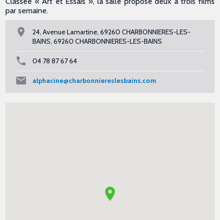
Classée « Art et Essais », la salle propose deux à trois films
par semaine.
24, Avenue Lamartine, 69260 CHARBONNIERES-LES-
BAINS, 69260 CHARBONNIERES-LES-BAINS
04 78 87 67 64
alphacine@charbonniereslesbains.com