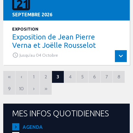
21
SEPTEMBRE 2026
EXPOSITION
Exposition de Jean Pierre
Verna et Joëlle Rousselot
Jusqu'au 04 Octobre
«
‹
1
2
3
4
5
6
7
8
9
10
›
»
MES INFOS QUOTIDIENNES
AGENDA